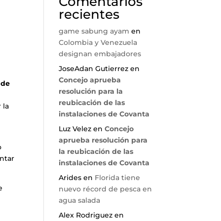
Comentarios
recientes
game sabung ayam
en
Colombia y Venezuela
designan embajadores
JoseAdan Gutierrez
en
Concejo aprueba
 de
resolución para la
reubicación de las
 la
instalaciones de Covanta
Luz Velez
en
Concejo
aprueba resolución para
o
la reubicación de las
ntar
instalaciones de Covanta
Arides
en
Florida tiene
e
nuevo récord de pesca en
agua salada
Alex Rodriguez
en