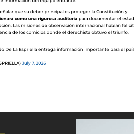
 de información del equipo entrante.
l señalar que su deber principal es proteger la Constitución y
ncionará como una rigurosa auditoría
para documentar el esta
upción. Las misiones de observación internacional habían felici
rencia de los comicios donde el derechista obtuvo el triunfo.
o De La Espriella entrega información importante para el paí
ESPRIELLA)
July 7, 2026