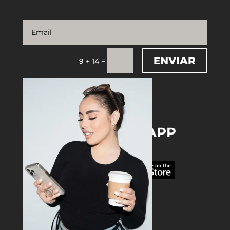
ENVIAR
=
9 + 14
DOWNLOAD THE APP