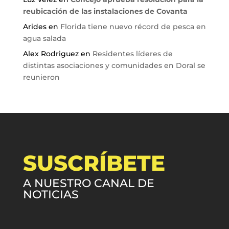
reubicación de las instalaciones de Covanta
Arides
en
Florida tiene nuevo récord de pesca en
agua salada
Alex Rodriguez
en
Residentes líderes de
distintas asociaciones y comunidades en Doral se
reunieron
SUSCRÍBETE
A NUESTRO CANAL DE
NOTICIAS