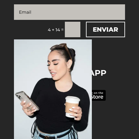
ENVIAR
=
4 + 14
DOWNLOAD THE APP