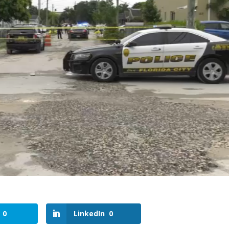
0
LinkedIn
0