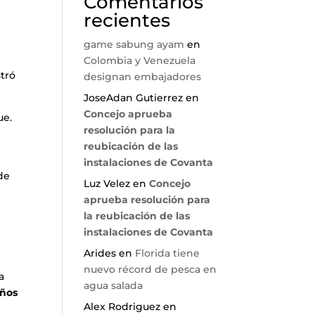
Comentarios
recientes
game sabung ayam
en
Colombia y Venezuela
stró
designan embajadores
JoseAdan Gutierrez
en
Concejo aprueba
ue.
resolución para la
reubicación de las
instalaciones de Covanta
de
Luz Velez
en
Concejo
aprueba resolución para
la reubicación de las
instalaciones de Covanta
s
Arides
en
Florida tiene
nuevo récord de pesca en
a
agua salada
iños
Alex Rodriguez
en