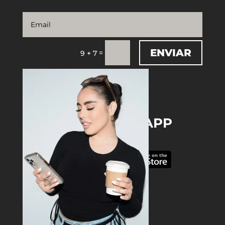
ENVIAR
=
9 + 7
DOWNLOAD THE APP