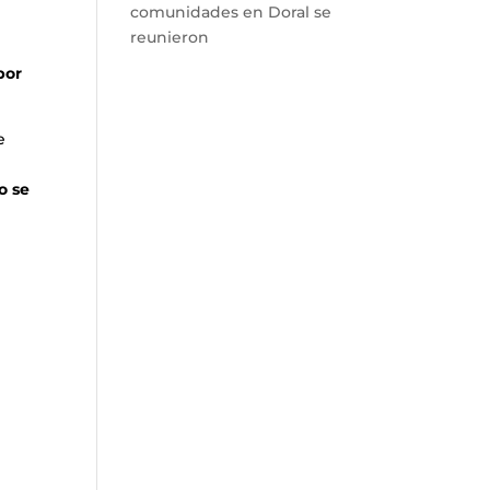
comunidades en Doral se
reunieron
por
e
o se