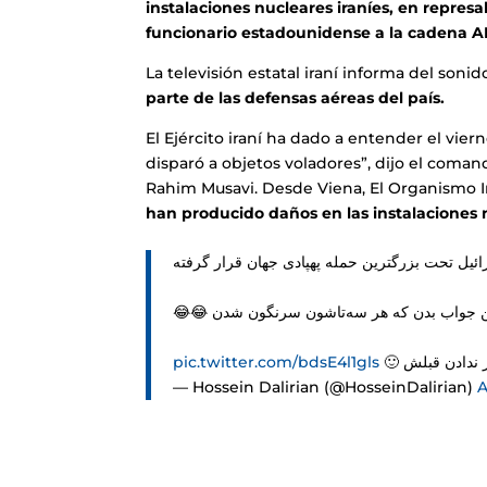
instalaciones nucleares iraníes, en repres
funcionario estadounidense a la cadena A
La televisión estatal iraní informa del soni
parte de las defensas aéreas del país.
El Ejército iraní ha dado a entender el vier
disparó a objetos voladores”, dijo el comand
Rahim Musavi. Desde Viena, El Organismo I
han producido daños en las instalaciones 
pic.twitter.com/bdsE4l1gls
 خبر ندادن قبلش
— Hossein Dalirian (@HosseinDalirian)
A