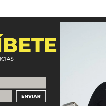
ÍBETE
ICIAS
ENVIAR
=