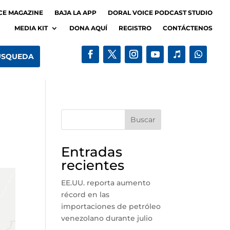
CE MAGAZINE
BAJA LA APP
DORAL VOICE PODCAST STUDIO
MEDIA KIT
DONA AQUÍ
REGISTRO
CONTÁCTENOS
Buscar
Entradas
recientes
EE.UU. reporta aumento
récord en las
importaciones de petróleo
venezolano durante julio