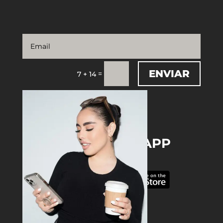
ENVIAR
=
7 + 14
DOWNLOAD THE APP