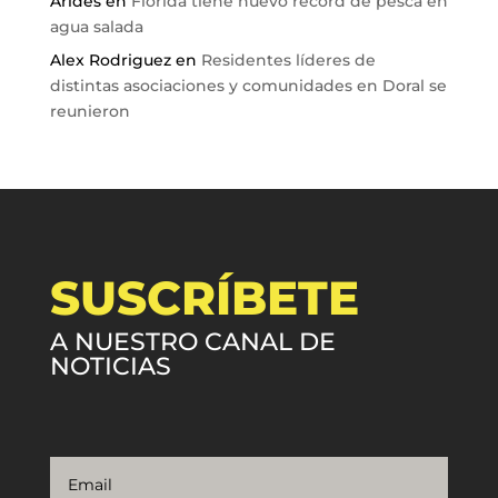
Arides
en
Florida tiene nuevo récord de pesca en
agua salada
Alex Rodriguez
en
Residentes líderes de
distintas asociaciones y comunidades en Doral se
reunieron
SUSCRÍBETE
A NUESTRO CANAL DE
NOTICIAS