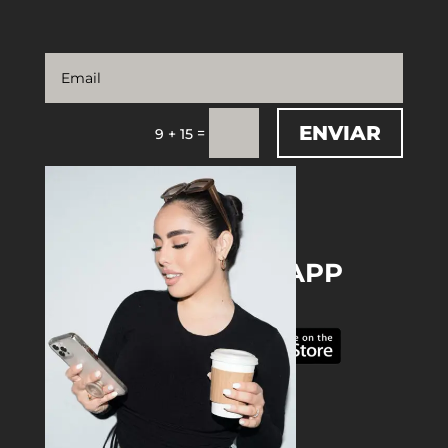
ENVIAR
=
9 + 15
DOWNLOAD THE APP