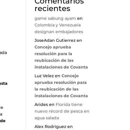
Comentarios
recientes
game sabung ayam
en
Colombia y Venezuela
designan embajadores
JoseAdan Gutierrez
en
Concejo aprueba
cada
resolución para la
reubicación de las
instalaciones de Covanta
Luz Velez
en
Concejo
aprueba resolución para
asta
la reubicación de las
instalaciones de Covanta
Arides
en
Florida tiene
de
nuevo récord de pesca en
ma
agua salada
 de
Alex Rodriguez
en