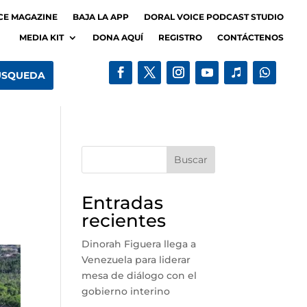
CE MAGAZINE
BAJA LA APP
DORAL VOICE PODCAST STUDIO
MEDIA KIT
DONA AQUÍ
REGISTRO
CONTÁCTENOS
Buscar
Entradas
recientes
Dinorah Figuera llega a
Venezuela para liderar
mesa de diálogo con el
gobierno interino