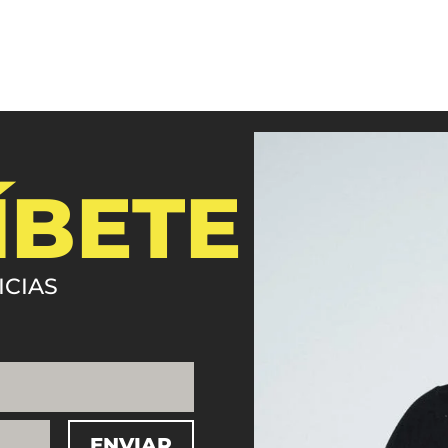
ÍBETE
ICIAS
ENVIAR
=