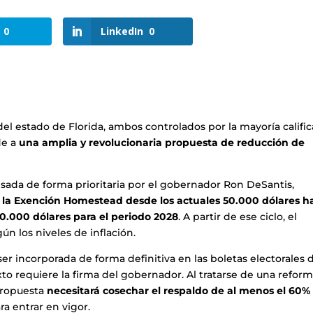
0
LinkedIn
0
l estado de Florida, ambos controlados por la mayoría califi
de a
una amplia y revolucionaria propuesta de reducción de
pulsada de forma prioritaria por el gobernador Ron DeSantis,
e
la Exención Homestead desde los actuales 50.000 dólares h
0.000 dólares para el periodo 2028
. A partir de ese ciclo, el
n los niveles de inflación.
er incorporada de forma definitiva en las boletas electorales 
to requiere la firma del gobernador. Al tratarse de una refor
 propuesta
necesitará cosechar el respaldo de al menos el 60%
ra entrar en vigor.