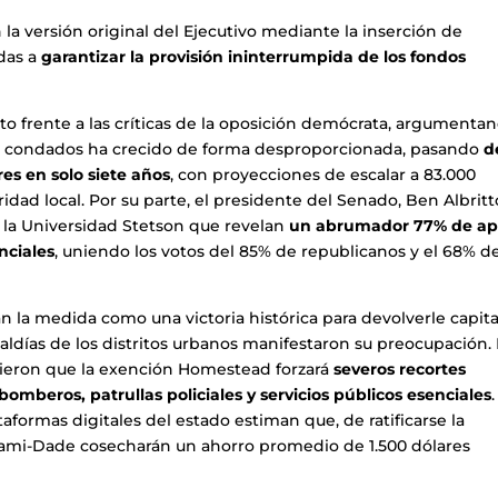
 la versión original del Ejecutivo mediante la inserción de
adas a
garantizar la provisión ininterrumpida de los fondos
o frente a las críticas de la oposición demócrata, argumenta
 los condados ha crecido de forma desproporcionada, pasando
d
es en solo siete años
, con proyecciones de escalar a 83.000
ridad local. Por su parte, el presidente del Senado, Ben Albritt
 la Universidad Stetson que revelan
un abrumador 77% de a
nciales
, uniendo los votos del 85% de republicanos y el 68% d
n la medida como una victoria histórica para devolverle capita
alcaldías de los distritos urbanos manifestaron su preocupación.
tieron que la exención Homestead forzará
severos recortes
mberos, patrullas policiales y servicios públicos esenciales
ataformas digitales del estado estiman que, de ratificarse la
Miami-Dade cosecharán un ahorro promedio de 1.500 dólares