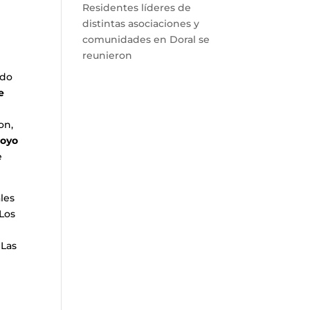
Residentes líderes de
distintas asociaciones y
comunidades en Doral se
reunieron
ndo
e
on,
poyo
e
les
 Los
. Las