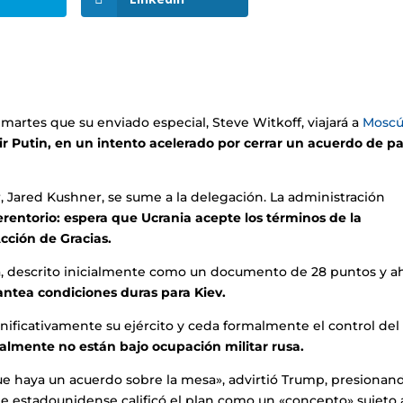
artes que su enviado especial, Steve Witkoff, viajará a
Mosc
 Putin, en un intento acelerado por cerrar un acuerdo de p
 Jared Kushner, se sume a la delegación. La administración
rentorio: espera que Ucrania acepte los términos de la
cción de Gracias.
ca, descrito inicialmente como un documento de 28 puntos y a
antea condiciones duras para Kiev.
nificativamente su ejército y ceda formalmente el control del
almente no están bajo ocupación militar rusa.
ue haya un acuerdo sobre la mesa», advirtió Trump, presionand
e estadounidense calificó el plan como un «concepto» sujeto 