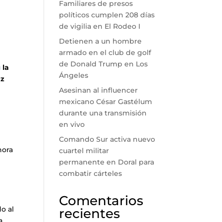
Familiares de presos
políticos cumplen 208 días
de vigilia en El Rodeo I
Detienen a un hombre
armado en el club de golf
de Donald Trump en Los
ú
la
Ángeles
az
Asesinan al influencer
mexicano César Gastélum
durante una transmisión
en vivo
Comando Sur activa nuevo
hora
cuartel militar
permanente en Doral para
combatir cárteles
Comentarios
o al
recientes
a