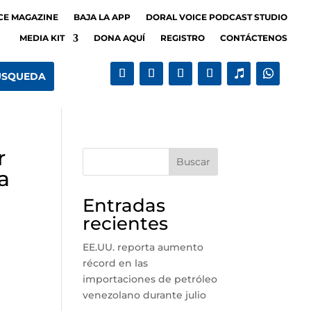
CE MAGAZINE
BAJA LA APP
DORAL VOICE PODCAST STUDIO
MEDIA KIT
DONA AQUÍ
REGISTRO
CONTÁCTENOS
r
Buscar
a
Entradas
recientes
EE.UU. reporta aumento
récord en las
importaciones de petróleo
venezolano durante julio