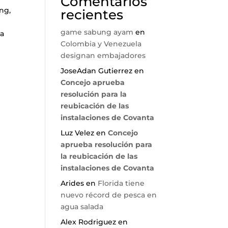
Comentarios
ng,
recientes
game sabung ayam
en
la
Colombia y Venezuela
designan embajadores
JoseAdan Gutierrez
en
Concejo aprueba
resolución para la
reubicación de las
instalaciones de Covanta
Luz Velez
en
Concejo
aprueba resolución para
la reubicación de las
instalaciones de Covanta
Arides
en
Florida tiene
nuevo récord de pesca en
agua salada
Alex Rodriguez
en