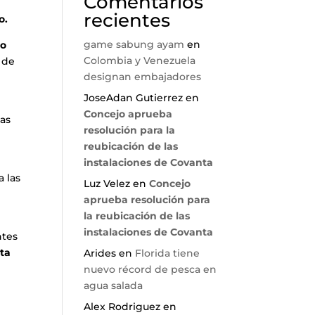
Comentarios
recientes
o.
game sabung ayam
en
lo
Colombia y Venezuela
 de
designan embajadores
JoseAdan Gutierrez
en
Concejo aprueba
das
resolución para la
reubicación de las
instalaciones de Covanta
a las
Luz Velez
en
Concejo
aprueba resolución para
la reubicación de las
instalaciones de Covanta
ntes
nta
Arides
en
Florida tiene
nuevo récord de pesca en
agua salada
Alex Rodriguez
en