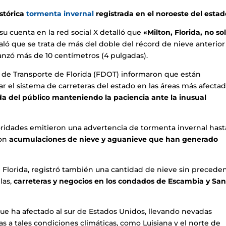
istórica
tormenta invernal
registrada en el noroeste del estad
u cuenta en la red social X detalló que
«Milton, Florida, no so
ó que se trata de más del doble del récord de nieve anterior
canzó más de 10 centímetros (4 pulgadas).
 de Transporte de Florida (FDOT) informaron que están
ar el sistema de carreteras del estado en las áreas más afecta
da del público manteniendo la paciencia ante la inusual
utoridades emitieron una advertencia de tormenta invernal hast
con
acumulaciones de nieve y aguanieve que han generado
e Florida, registró también una cantidad de nieve sin precede
las,
carreteras y negocios en los condados de Escambia y Sa
que ha afectado al sur de Estados Unidos, llevando nevadas
s a tales condiciones climáticas, como Luisiana y el norte de