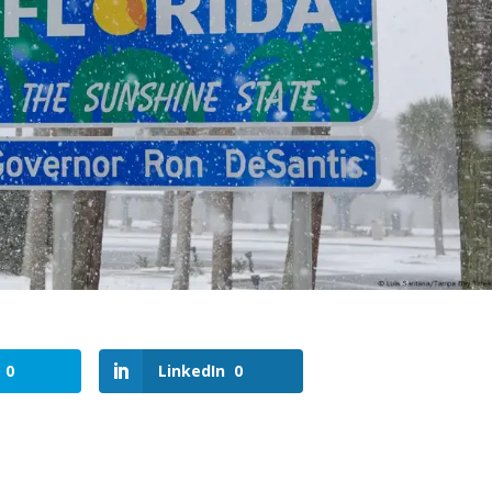
0
LinkedIn
0