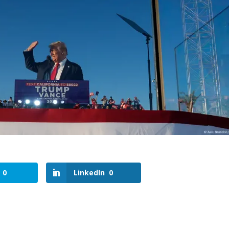
0
LinkedIn
0