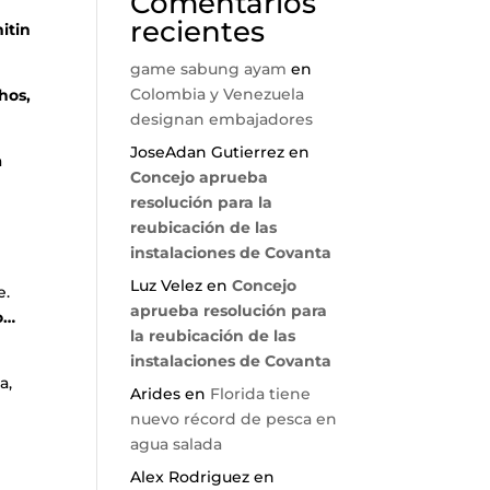
Comentarios
recientes
itin
game sabung ayam
en
Colombia y Venezuela
hos,
designan embajadores
JoseAdan Gutierrez
en
a
Concejo aprueba
resolución para la
reubicación de las
instalaciones de Covanta
Luz Velez
en
Concejo
e.
aprueba resolución para
o…
la reubicación de las
instalaciones de Covanta
a,
Arides
en
Florida tiene
nuevo récord de pesca en
agua salada
Alex Rodriguez
en