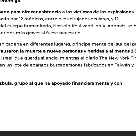
o enemigo.
ano para ofrecer asistencia a las víctimas de las explosiones
do por 12 médicos, entre ellos cirujanos oculares, y 12
e del cuerpo humanitario, Hossein Koulivand, en X. Además, se 
 heridos más graves si fuese necesario.
n cadena en diferentes lugares, principalmente del sur del pa
causaron la muerte a nueve personas y heridas a al menos 2.
Israel, que guarda silencio, mientras el diario The New York T
s en un lote de aparatos buscapersonas fabricados en Taiwán y
 Hizbulá, grupo al que ha apoyado financieramente y con