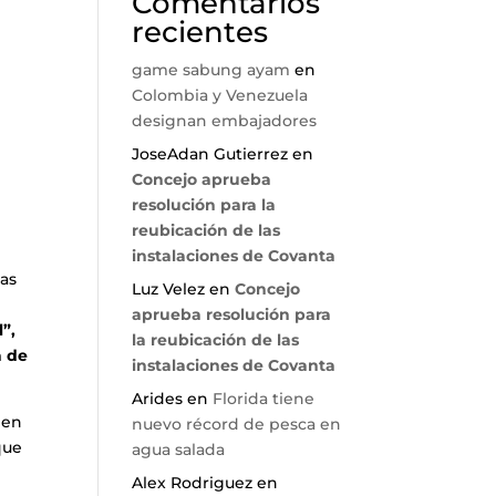
Comentarios
recientes
game sabung ayam
en
Colombia y Venezuela
designan embajadores
JoseAdan Gutierrez
en
Concejo aprueba
resolución para la
reubicación de las
instalaciones de Covanta
das
Luz Velez
en
Concejo
aprueba resolución para
”,
la reubicación de las
a de
instalaciones de Covanta
Arides
en
Florida tiene
 en
nuevo récord de pesca en
que
agua salada
Alex Rodriguez
en