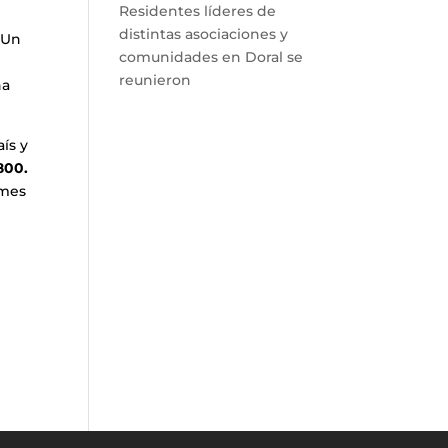
Residentes líderes de
distintas asociaciones y
.
Un
comunidades en Doral se
reunieron
ha
ís y
800.
imes