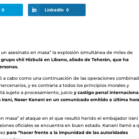
0
LinkedIn
0
 y un asesinato en masa” la explosión simultánea de miles de
grupo chií Hizbulá en Líbano, aliado de Teherán, que ha
ersonas.
levó a cabo como una continuación de las operaciones combina
mercenarios, y es contraria a todos los principios morales y
stá sujeto a procesamiento, juicio
y castigo penal internacional
res iraní, Naser Kananí en un comunicado emitido a última hor
en masa” el ataque en el que resultó herido el embajador iraní
siones oficiales se encuentra en buen estado. Kananí llamó a 
dez
para “hacer frente a la impunidad de las autoridades