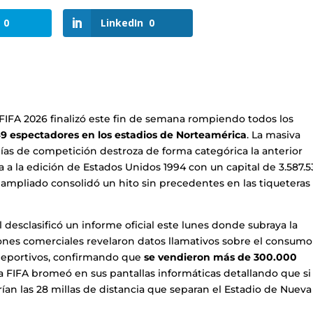
0
LinkedIn
0
 FIFA 2026 finalizó este fin de semana rompiendo todos los
9 espectadores en los estadios de Norteamérica
. La masiva
días de competición destroza de forma categórica la anterior
a a la edición de Estados Unidos 1994 con un capital de 3.587.
 ampliado consolidó un hito sin precedentes en las tiqueteras
 desclasificó un informe oficial este lunes donde subraya la
ones comerciales revelaron datos llamativos sobre el consumo
s deportivos, confirmando que
se vendieron más de 300.000
La FIFA bromeó en sus pantallas informáticas detallando que si
rían las 28 millas de distancia que separan el Estadio de Nueva