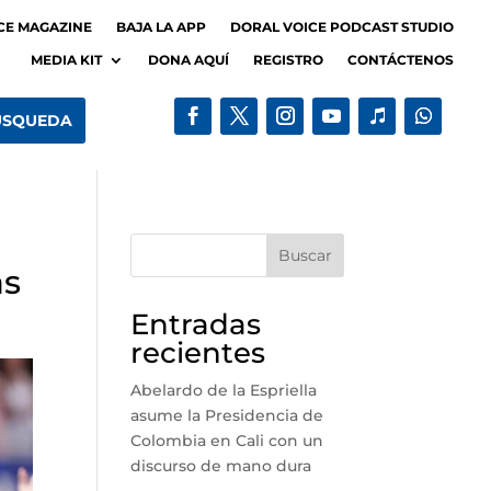
CE MAGAZINE
BAJA LA APP
DORAL VOICE PODCAST STUDIO
MEDIA KIT
DONA AQUÍ
REGISTRO
CONTÁCTENOS
Buscar
as
Entradas
recientes
Abelardo de la Espriella
asume la Presidencia de
Colombia en Cali con un
discurso de mano dura