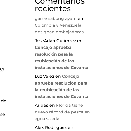
Comentarios
recientes
game sabung ayam
en
Colombia y Venezuela
designan embajadores
JoseAdan Gutierrez
en
Concejo aprueba
resolución para la
reubicación de las
instalaciones de Covanta
538
Luz Velez
en
Concejo
aprueba resolución para
la reubicación de las
instalaciones de Covanta
 de
Arides
en
Florida tiene
nuevo récord de pesca en
 se
agua salada
Alex Rodriguez
en