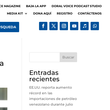
CE MAGAZINE
BAJA LA APP
DORAL VOICE PODCAST STUDIO
MEDIA KIT
DONA AQUÍ
REGISTRO
CONTÁCTENOS
Buscar
ra
Entradas
recientes
EE.UU. reporta aumento
récord en las
importaciones de petróleo
venezolano durante julio