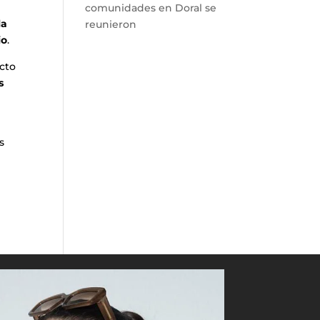
comunidades en Doral se
la
reunieron
io
.
ecto
s
s