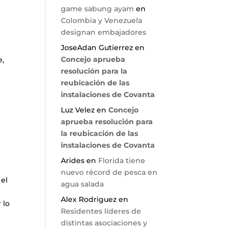
game sabung ayam
en
Colombia y Venezuela
designan embajadores
JoseAdan Gutierrez
en
Concejo aprueba
e,
resolución para la
reubicación de las
instalaciones de Covanta
Luz Velez
en
Concejo
aprueba resolución para
la reubicación de las
instalaciones de Covanta
Arides
en
Florida tiene
s
nuevo récord de pesca en
 el
agua salada
Alex Rodriguez
en
 lo
Residentes líderes de
distintas asociaciones y