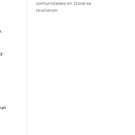
comunidades en Doral se
reunieron
h.
 y
 un