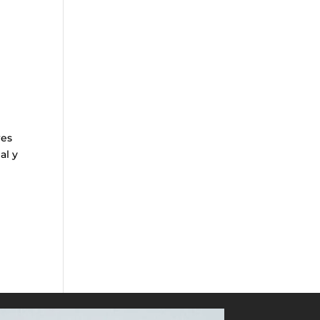
res
al y