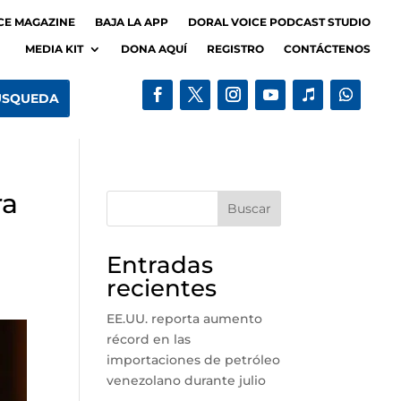
CE MAGAZINE
BAJA LA APP
DORAL VOICE PODCAST STUDIO
MEDIA KIT
DONA AQUÍ
REGISTRO
CONTÁCTENOS
ra
Buscar
Entradas
recientes
EE.UU. reporta aumento
récord en las
importaciones de petróleo
venezolano durante julio