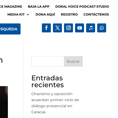
CE MAGAZINE
BAJA LA APP
DORAL VOICE PODCAST STUDIO
MEDIA KIT
DONA AQUÍ
REGISTRO
CONTÁCTENOS
n
Buscar
Entradas
recientes
Chavismo y oposición
acuerdan primer ciclo de
diálogo presencial en
Caracas