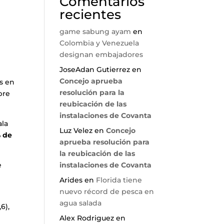
Comentarios
recientes
game sabung ayam
en
Colombia y Venezuela
designan embajadores
JoseAdan Gutierrez
en
Concejo aprueba
es en
resolución para la
bre
reubicación de las
instalaciones de Covanta
ala
Luz Velez
en
Concejo
% de
aprueba resolución para
la reubicación de las
e
instalaciones de Covanta
Arides
en
Florida tiene
nuevo récord de pesca en
agua salada
6),
Alex Rodriguez
en