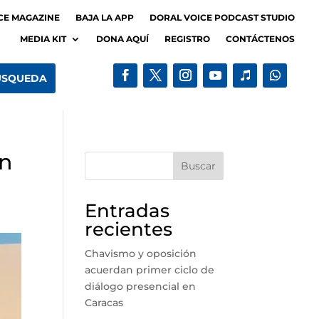
CE MAGAZINE
BAJA LA APP
DORAL VOICE PODCAST STUDIO
MEDIA KIT
DONA AQUÍ
REGISTRO
CONTÁCTENOS
ón
Buscar
Entradas
recientes
Chavismo y oposición
acuerdan primer ciclo de
diálogo presencial en
Caracas