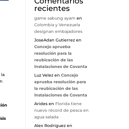
Comentarios
recientes
game sabung ayam
en
Colombia y Venezuela
designan embajadores
JoseAdan Gutierrez
en
Concejo aprueba
resolución para la
reubicación de las
instalaciones de Covanta
 la
Luz Velez
en
Concejo
ón
aprueba resolución para
la reubicación de las
instalaciones de Covanta
Arides
en
Florida tiene
ción
nuevo récord de pesca en
agua salada
sis
Alex Rodriguez
en