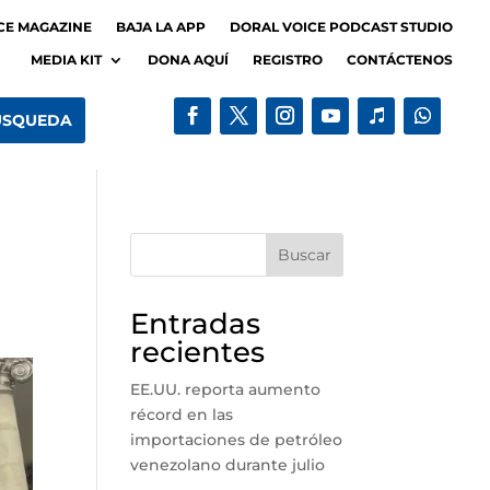
CE MAGAZINE
BAJA LA APP
DORAL VOICE PODCAST STUDIO
MEDIA KIT
DONA AQUÍ
REGISTRO
CONTÁCTENOS
Buscar
Entradas
recientes
EE.UU. reporta aumento
récord en las
importaciones de petróleo
venezolano durante julio