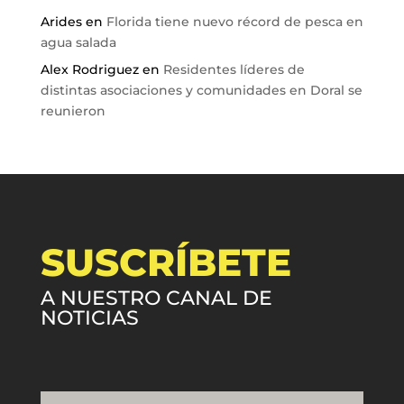
Arides
en
Florida tiene nuevo récord de pesca en
agua salada
Alex Rodriguez
en
Residentes líderes de
distintas asociaciones y comunidades en Doral se
reunieron
SUSCRÍBETE
A NUESTRO CANAL DE
NOTICIAS