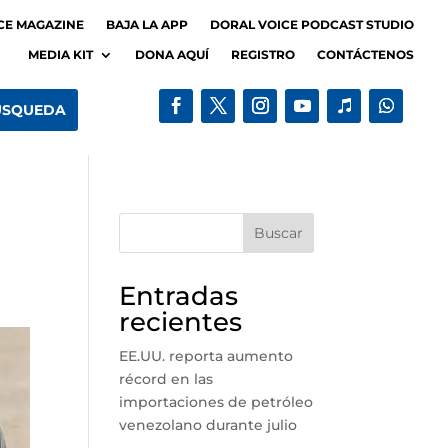
CE MAGAZINE
BAJA LA APP
DORAL VOICE PODCAST STUDIO
MEDIA KIT
DONA AQUÍ
REGISTRO
CONTÁCTENOS
Buscar
Entradas
recientes
EE.UU. reporta aumento
récord en las
importaciones de petróleo
venezolano durante julio