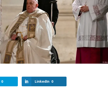
0
LinkedIn
0