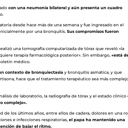
cado
con una neumonía bilateral y aún presenta un cuadro
o.
iratoria desde hace más de una semana y fue ingresado en el
 inicialmente por una bronquitis.
Sus compromisos fueron
realizó una tomografía computarizada de tórax que reveló «la
quiere terapia farmacológica posterior». Sin embargo,
«está d
boletín médico.
 un contexto de bronquiectasia
y bronquitis asmática, y que
cortisona, hace que el tratamiento terapéutico sea más complejo
isis de laboratorio, la radiografía de tórax y el estado clínico
o complejo».
 de los últimos años, entre ellos de cadera, dolores en una ro
ciones e infecciones respiratorias,
el papa ha mantenido una
ención de bajar el ritmo.