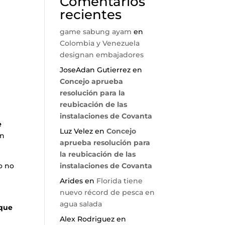
Comentarios
recientes
game sabung ayam
en
Colombia y Venezuela
designan embajadores
JoseAdan Gutierrez
en
Concejo aprueba
resolución para la
reubicación de las
instalaciones de Covanta
e
Luz Velez
en
Concejo
an
aprueba resolución para
la reubicación de las
o no
instalaciones de Covanta
Arides
en
Florida tiene
nuevo récord de pesca en
agua salada
 que
Alex Rodriguez
en