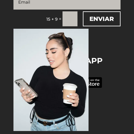
ENVIAR
=
15 + 9
DOWNLOAD THE APP