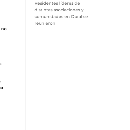
Residentes líderes de
distintas asociaciones y
comunidades en Doral se
reunieron
a no
n
al
n
jo