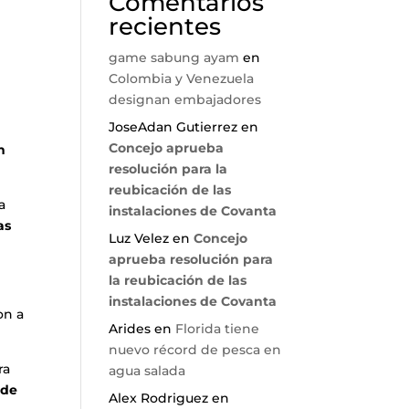
Comentarios
recientes
game sabung ayam
en
Colombia y Venezuela
designan embajadores
JoseAdan Gutierrez
en
Concejo aprueba
n
resolución para la
reubicación de las
a
instalaciones de Covanta
as
Luz Velez
en
Concejo
aprueba resolución para
la reubicación de las
instalaciones de Covanta
on a
Arides
en
Florida tiene
nuevo récord de pesca en
ra
agua salada
 de
Alex Rodriguez
en