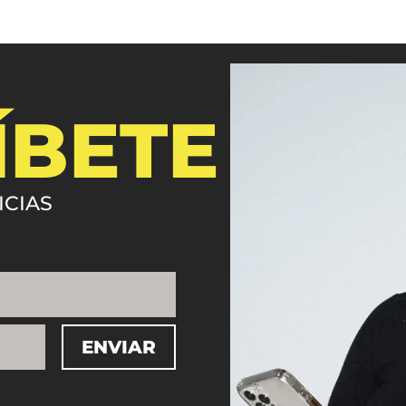
ÍBETE
ICIAS
ENVIAR
=