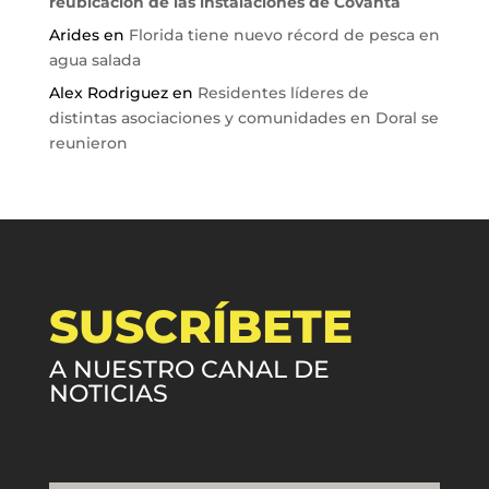
reubicación de las instalaciones de Covanta
Arides
en
Florida tiene nuevo récord de pesca en
agua salada
Alex Rodriguez
en
Residentes líderes de
distintas asociaciones y comunidades en Doral se
reunieron
SUSCRÍBETE
A NUESTRO CANAL DE
NOTICIAS