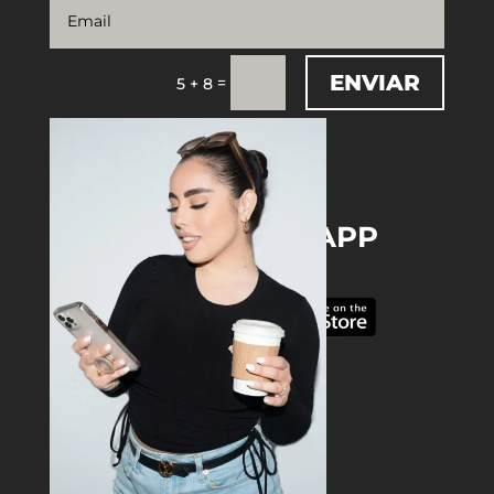
ENVIAR
=
5 + 8
DOWNLOAD THE APP