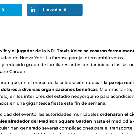
0
LinkedIn
0
wift y el jugador de la NFL Travis Kelce se casaron formalmen
ciudad de Nueva York. La famosa pareja intercambió votos
y reducido grupo de familiares antes de dar inicio a los fastu
uare Garden.
aron que, en el marco de la celebración nupcial,
la pareja real
 dólares a diversas organizaciones benéficas
. Mientras tanto,
rreloj en los interiores del estadio neoyorquino para acondicio
tados en una gigantesca fiesta este fin de semana.
acidad del evento, las autoridades municipales
ordenaron el ci
nales alrededor del Madison Square Garden
hasta el mediodía 
icular han generado severas complicaciones para el transporte