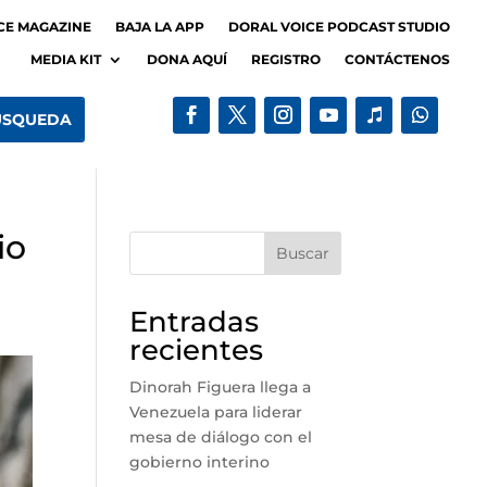
CE MAGAZINE
BAJA LA APP
DORAL VOICE PODCAST STUDIO
MEDIA KIT
DONA AQUÍ
REGISTRO
CONTÁCTENOS
io
Buscar
Entradas
recientes
Dinorah Figuera llega a
Venezuela para liderar
mesa de diálogo con el
gobierno interino