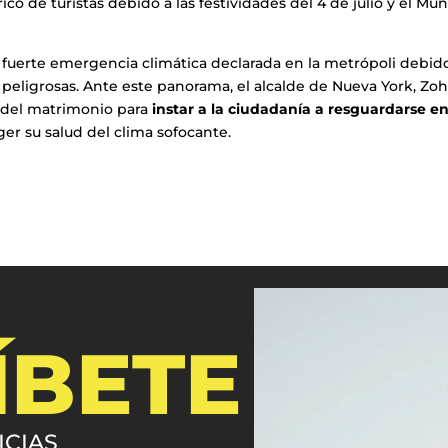
rico de turistas debido a las festividades del 4 de julio y el Mun
 fuerte emergencia climática declarada en la metrópoli debid
peligrosas. Ante este panorama, el alcalde de Nueva York, Zo
 del matrimonio para
instar a la ciudadanía a resguardarse e
er su salud del clima sofocante.
ÍBETE
ICIAS