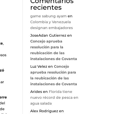
Comentarios
recientes
game sabung ayam
en
Colombia y Venezuela
designan embajadores
JoseAdan Gutierrez
en
Concejo aprueba
te
,
resolución para la
reubicación de las
osos
instalaciones de Covanta
Luz Velez
en
Concejo
izó
aprueba resolución para
la reubicación de las
nar
instalaciones de Covanta
Arides
en
Florida tiene
erre
nuevo récord de pesca en
del
agua salada
 de
Alex Rodriguez
en