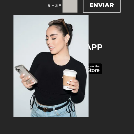
ENVIAR
=
9 + 3
DOWNLOAD THE APP