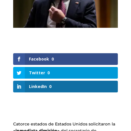
Facebook
0
Twitter
0
LinkedIn
0
Catorce estados de Estados Unidos solicitaron la
«inmediata dimisión»
del secretario de