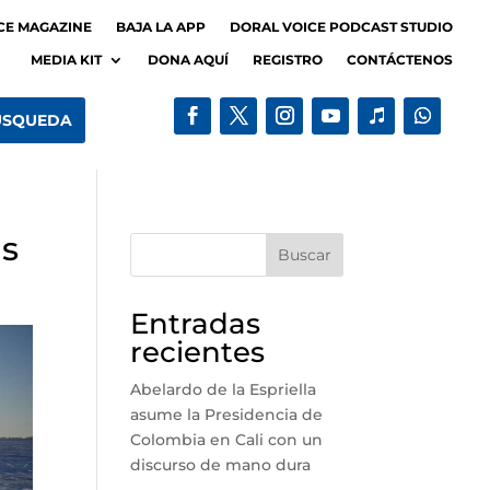
CE MAGAZINE
BAJA LA APP
DORAL VOICE PODCAST STUDIO
MEDIA KIT
DONA AQUÍ
REGISTRO
CONTÁCTENOS
as
Buscar
Entradas
recientes
Abelardo de la Espriella
asume la Presidencia de
Colombia en Cali con un
discurso de mano dura