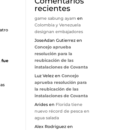
Comentarios
recientes
game sabung ayam
en
Colombia y Venezuela
atro
designan embajadores
JoseAdan Gutierrez
en
Concejo aprueba
resolución para la
reubicación de las
,
fue
instalaciones de Covanta
Luz Velez
en
Concejo
aprueba resolución para
las
la reubicación de las
instalaciones de Covanta
Arides
en
Florida tiene
nuevo récord de pesca en
agua salada
Alex Rodriguez
en