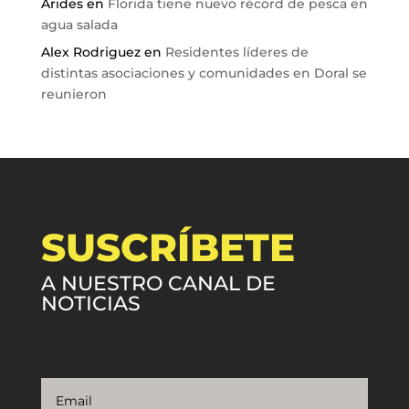
Arides
en
Florida tiene nuevo récord de pesca en
agua salada
Alex Rodriguez
en
Residentes líderes de
distintas asociaciones y comunidades en Doral se
reunieron
SUSCRÍBETE
A NUESTRO CANAL DE
NOTICIAS