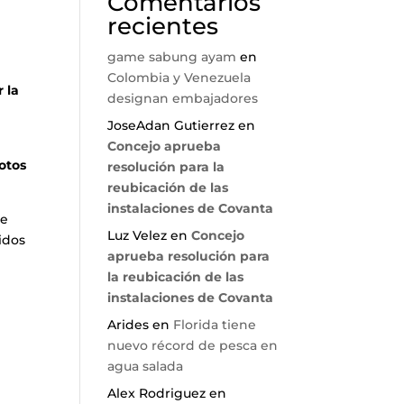
Comentarios
recientes
game sabung ayam
en
Colombia y Venezuela
 la
designan embajadores
JoseAdan Gutierrez
en
Concejo aprueba
otos
resolución para la
reubicación de las
instalaciones de Covanta
de
Luz Velez
en
Concejo
idos
aprueba resolución para
la reubicación de las
instalaciones de Covanta
Arides
en
Florida tiene
nuevo récord de pesca en
agua salada
Alex Rodriguez
en