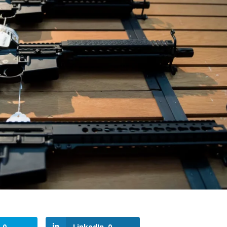
0
LinkedIn
0