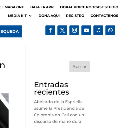
CE MAGAZINE
BAJA LA APP
DORAL VOICE PODCAST STUDIO
MEDIA KIT
DONA AQUÍ
REGISTRO
CONTÁCTENOS
an
Buscar
Entradas
recientes
Abelardo de la Espriella
asume la Presidencia de
Colombia en Cali con un
discurso de mano dura