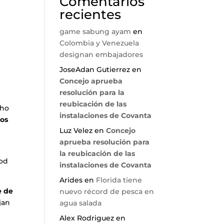
Comentarios
recientes
game sabung ayam
en
Colombia y Venezuela
designan embajadores
JoseAdan Gutierrez
en
Concejo aprueba
resolución para la
reubicación de las
cho
instalaciones de Covanta
os
Luz Velez
en
Concejo
aprueba resolución para
la reubicación de las
ood
instalaciones de Covanta
Arides
en
Florida tiene
e de
nuevo récord de pesca en
jan
agua salada
Alex Rodriguez
en