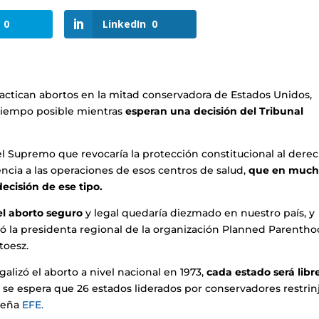
0
LinkedIn
0
ractican abortos en la mitad conservadora de Estados Unidos,
 tiempo posible mientras
esperan una decisión del Tribunal
el Supremo que revocaría la protección constitucional al dere
cia a las operaciones de esos centros de salud,
que en much
ecisión de ese tipo.
el aborto seguro
y legal quedaría diezmado en nuestro país, y
zó la presidenta regional de la organización Planned Parenth
toesz.
lizó el aborto a nivel nacional en 1973,
cada estado será libr
 se espera que 26 estados liderados por conservadores restrin
eseña
EFE.