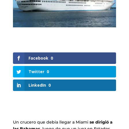
Facebook
0
Twitter
0
LinkedIn
0
Un crucero que debía llegar a Miami
se dirigió a
las Bahamas,
luego de que un juez en Estados