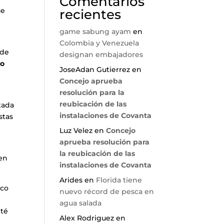
Comentarios
ue
recientes
game sabung ayam
en
Colombia y Venezuela
 de
designan embajadores
mo
JoseAdan Gutierrez
en
Concejo aprueba
resolución para la
reubicación de las
tada
instalaciones de Covanta
stas
Luz Velez
en
Concejo
aprueba resolución para
la reubicación de las
 en
instalaciones de Covanta
Arides
en
Florida tiene
nco
nuevo récord de pesca en
agua salada
ité
Alex Rodriguez
en