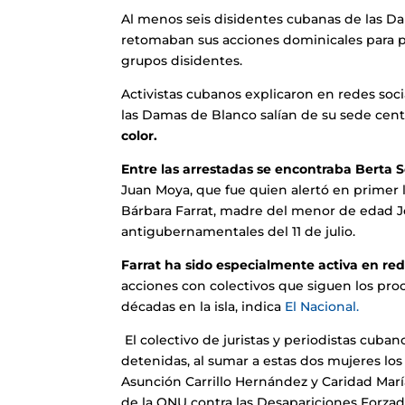
Al menos seis disidentes cubanas de las D
retomaban sus acciones dominicales para ped
grupos disidentes.
Activistas cubanos explicaron en redes soc
las Damas de Blanco salían de su sede cent
color.
Entre las arrestadas se encontraba Berta S
Juan Moya, que fue quien alertó en primer 
Bárbara Farrat, madre del menor de edad Jon
antigubernamentales del 11 de julio.
Farrat ha sido especialmente activa en red
acciones con colectivos que siguen los pro
décadas en la isla, indica
El Nacional.
El colectivo de juristas y periodistas cub
detenidas, al sumar a estas dos mujeres lo
Asunción Carrillo Hernández y Caridad Mar
de la ONU contra las Desapariciones Forzad