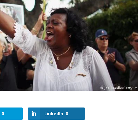
0
LinkedIn
0