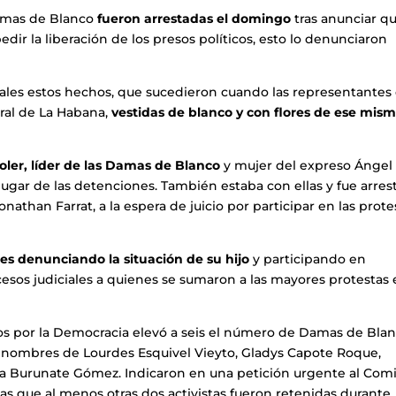
amas de Blanco
fueron arrestadas el domingo
tras anunciar q
ir la liberación de los presos políticos, esto lo denunciaron
iales estos hechos, que sucedieron cuando las representantes
ral de La Habana,
vestidas de blanco y con flores de ese mis
oler, líder de las Damas de Blanco
y mujer del expreso Ángel
lugar de las detenciones. También estaba con ellas y fue arres
athan Farrat, a la espera de juicio por participar en las prote
es denunciando la situación de su hijo
y participando en
cesos judiciales a quienes se sumaron a las mayores protestas
anos por la Democracia elevó a seis el número de Damas de Bla
s nombres de Lourdes Esquivel Vieyto, Gladys Capote Roque,
ía Burunate Gómez. Indicaron en una petición urgente al Com
as que al menos otras dos activistas fueron retenidas durante