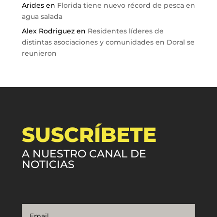
Arides
en
Florida tiene nuevo récord de pesca en
agua salada
Alex Rodriguez
en
Residentes líderes de
distintas asociaciones y comunidades en Doral se
reunieron
SUSCRÍBETE
A NUESTRO CANAL DE
NOTICIAS