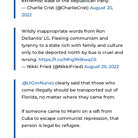
extremist base of the Republican Party.
— Charlie Crist (@CharlieCrist)
August 20,
2022
Wildly inappropriate words from Ron
DeSantis’ LG. Fleeing communism and
tyranny to a state rich with family and culture
only to be deported north by bus is cruel and
wrong.
https://t.co/Mhg9KBwqG5
— Nikki Fried (@NikkiFried)
August 20, 2022
.
@LtGovNunez
clearly said that those who
come illegally should be transported out of
Florida, no matter where they came from.
If someone came to Miami on a raft from
Cuba to escape communist repression, that
person is legal bc refugee.