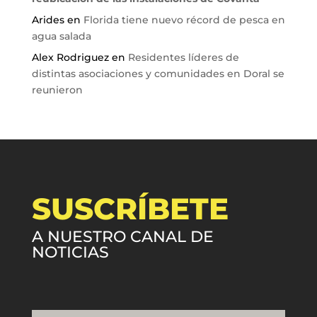
Arides
en
Florida tiene nuevo récord de pesca en
agua salada
Alex Rodriguez
en
Residentes líderes de
distintas asociaciones y comunidades en Doral se
reunieron
SUSCRÍBETE
A NUESTRO CANAL DE
NOTICIAS