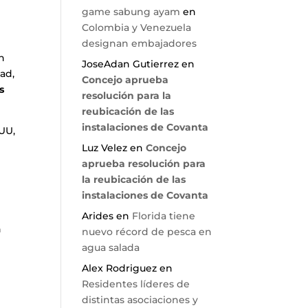
game sabung ayam
en
Colombia y Venezuela
designan embajadores
en
JoseAdan Gutierrez
en
dad,
Concejo aprueba
s
resolución para la
reubicación de las
instalaciones de Covanta
EUU,
Luz Velez
en
Concejo
aprueba resolución para
la reubicación de las
instalaciones de Covanta
Arides
en
Florida tiene
n
nuevo récord de pesca en
agua salada
Alex Rodriguez
en
Residentes líderes de
distintas asociaciones y