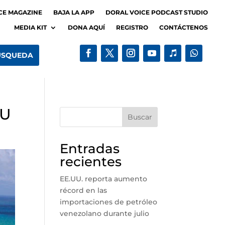
CE MAGAZINE
BAJA LA APP
DORAL VOICE PODCAST STUDIO
MEDIA KIT
DONA AQUÍ
REGISTRO
CONTÁCTENOS
UU
Buscar
Entradas
recientes
EE.UU. reporta aumento
récord en las
importaciones de petróleo
venezolano durante julio