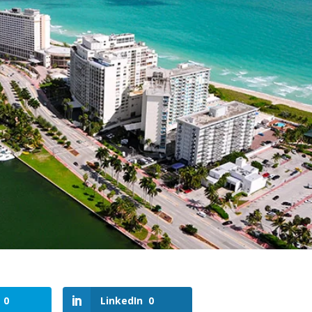
0
LinkedIn
0