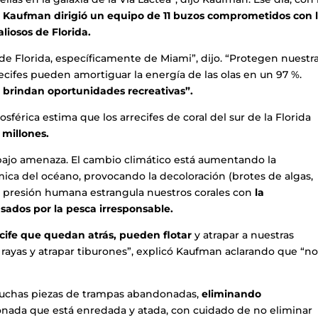
,
Kaufman dirigió un equipo de 11 buzos comprometidos con 
liosos de Florida.
a de Florida, específicamente de Miami”, dijo. “Protegen nuestr
recifes pueden amortiguar la energía de las olas en un 97 %.
brindan oportunidades recreativas”.
férica estima que los arrecifes de coral del sur de la Florida
 millones.
bajo amenaza. El cambio climático está aumentando la
ica del océano, provocando la decoloración (brotes de algas,
 presión humana estrangula nuestros corales con
la
dos ​​por la pesca irresponsable.
cife que quedan atrás, pueden flotar
y atrapar a nuestras
r rayas y atrapar tiburones”, explicó Kaufman aclarando que “n
 muchas piezas de trampas abandonadas,
eliminando
ada que está enredada y atada, con cuidado de no eliminar