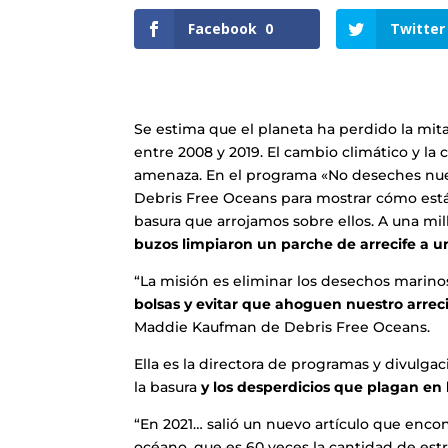
Facebook
0
Twitter
Se estima que el planeta ha perdido la mita
entre 2008 y 2019. El cambio climático y la 
amenaza. En el programa «No deseches nue
Debris Free Oceans para mostrar cómo están
basura que arrojamos sobre ellos. A una mill
buzos limpiaron un parche de arrecife a uno
“La misión es eliminar los desechos marinos 
bolsas y evitar que ahoguen nuestro arrec
Maddie Kaufman de Debris Free Oceans.
Ella es la directora de programas y divulga
la basura
y los desperdicios que plagan en l
“En 2021… salió un nuevo artículo que encon
océano, que es 60 veces la cantidad de estrel