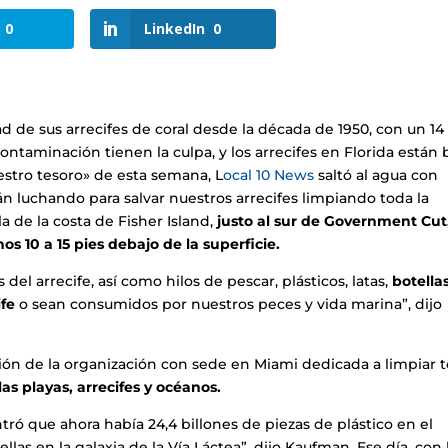
0
LinkedIn
0
d de sus arrecifes de coral desde la década de 1950, con un 14
contaminación tienen la culpa, y los arrecifes en Florida están 
stro tesoro» de esta semana, L
ocal 10 News
saltó al agua con
 luchando para salvar nuestros arrecifes limpiando toda la
a de la costa de Fisher Island,
justo al sur de Government Cut,
s 10 a 15 pies debajo de la superficie.
del arrecife, así como hilos de pescar, plásticos, latas,
botellas
ife
o sean consumidos por nuestros peces y vida marina”, dijo
ción de la organización con sede en Miami dedicada a limpiar 
as playas, arrecifes y océanos.
tró que ahora había 24,4 billones de piezas de plástico en el
las en la galaxia de la Vía Láctea”, dijo Kaufman. Ese día, con 