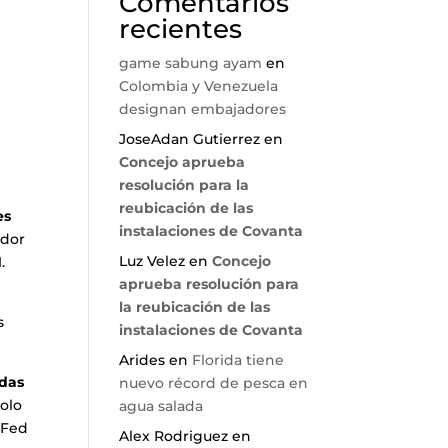
Comentarios
recientes
game sabung ayam
en
Colombia y Venezuela
designan embajadores
JoseAdan Gutierrez
en
Concejo aprueba
resolución para la
reubicación de las
es
instalaciones de Covanta
edor
Luz Velez
en
Concejo
.
aprueba resolución para
la reubicación de las
s
instalaciones de Covanta
Arides
en
Florida tiene
adas
nuevo récord de pesca en
solo
agua salada
 Fed
Alex Rodriguez
en