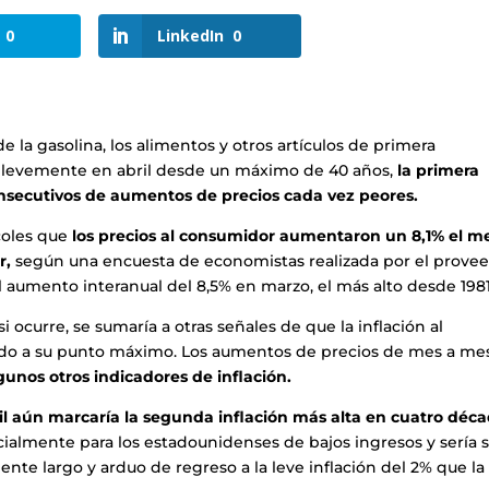
0
LinkedIn
0
e la gasolina, los alimentos y otros artículos de primera
do levemente en abril desde un máximo de 40 años,
la primera
nsecutivos de aumentos de precios cada vez peores.
coles que
los precios al consumidor aumentaron un 8,1% el m
r,
según una encuesta de economistas realizada por el prove
l aumento interanual del 8,5% en marzo, el más alto desde 1981
si ocurre, se sumaría a otras señales de que la inflación al
do a su punto máximo. Los aumentos de precios de mes a me
gunos otros indicadores de inflación.
ril aún marcaría la segunda inflación más alta en cuatro déc
ecialmente para los estadounidenses de bajos ingresos y sería 
e largo y arduo de regreso a la leve inflación del 2% que la