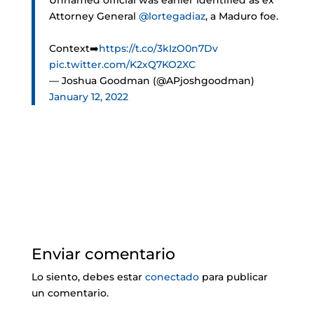
Unnamed official was earlier identified as ex
Attorney General
@lortegadiaz
, a Maduro foe.
Context➡️
https://t.co/3kIzO0n7Dv
pic.twitter.com/K2xQ7KO2XC
— Joshua Goodman (@APjoshgoodman)
January 12, 2022
Enviar comentario
Lo siento, debes estar
conectado
para publicar
un comentario.