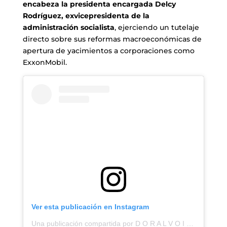
encabeza la presidenta encargada Delcy
Rodríguez, exvicepresidenta de la
administración socialista
, ejerciendo un tutelaje
directo sobre sus reformas macroeconómicas de
apertura de yacimientos a corporaciones como
ExxonMobil.
Ver esta publicación en Instagram
Una publicación compartida por D O R A L V O I C E | ʀᴀᴅɪᴏ🇺🇸📡 (@doralvoice)