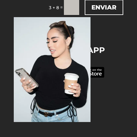
ENVIAR
=
3 + 8
DOWNLOAD THE APP