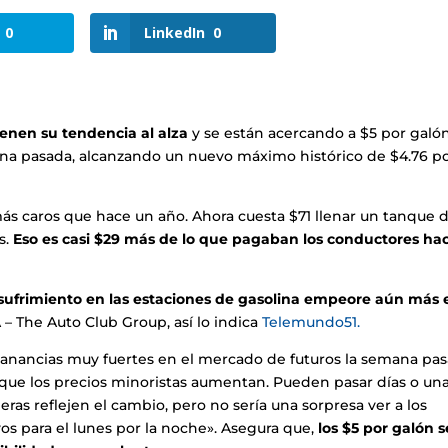
0
LinkedIn
0
ienen su tendencia al alza
y se están acercando a $5 por galón
ana pasada, alcanzando un nuevo máximo histórico de $4.76 p
ás caros que hace un año. Ahora cuesta $71 llenar un tanque 
s.
Eso es casi $29 más de lo que pagaban los conductores ha
sufrimiento en las estaciones de gasolina empeore aún más 
– The Auto Club Group, así lo indica
Telemundo51.
ganancias muy fuertes en el mercado de futuros la semana pas
e los precios minoristas aumentan. Pueden pasar días o un
ras reflejen el cambio, pero no sería una sorpresa ver a los
vos para el lunes por la noche». Asegura que,
los $5 por galón s