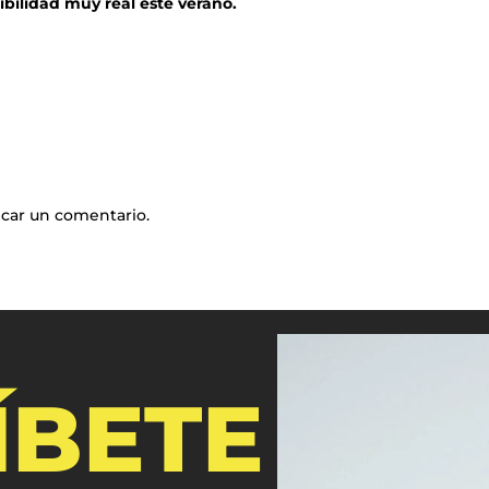
bilidad muy real este verano.
icar un comentario.
ÍBETE