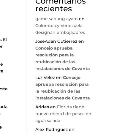
Comentarios
recientes
game sabung ayam
en
Colombia y Venezuela
designan embajadores
. El
JoseAdan Gutierrez
en
or
Concejo aprueba
resolución para la
reubicación de las
de
instalaciones de Covanta
ce
Luz Velez
en
Concejo
aprueba resolución para
esta
la reubicación de las
instalaciones de Covanta
ada.
Arides
en
Florida tiene
a
nuevo récord de pesca en
agua salada
e
Alex Rodriguez
en