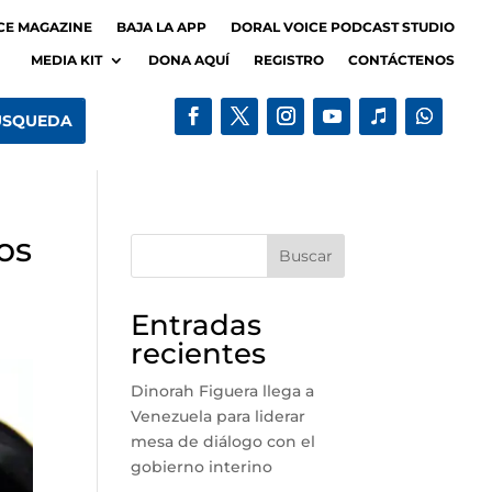
CE MAGAZINE
BAJA LA APP
DORAL VOICE PODCAST STUDIO
MEDIA KIT
DONA AQUÍ
REGISTRO
CONTÁCTENOS
los
Buscar
Entradas
recientes
Dinorah Figuera llega a
Venezuela para liderar
mesa de diálogo con el
gobierno interino