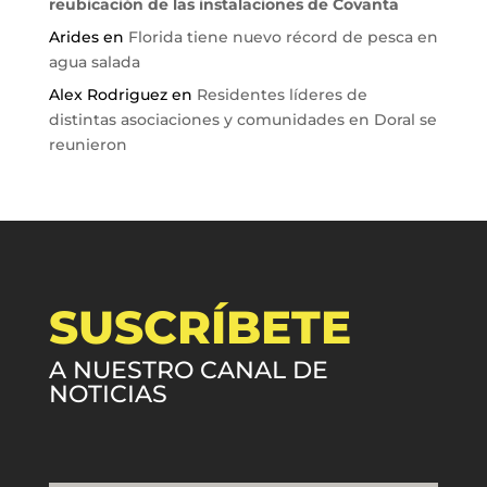
reubicación de las instalaciones de Covanta
Arides
en
Florida tiene nuevo récord de pesca en
agua salada
Alex Rodriguez
en
Residentes líderes de
distintas asociaciones y comunidades en Doral se
reunieron
SUSCRÍBETE
A NUESTRO CANAL DE
NOTICIAS