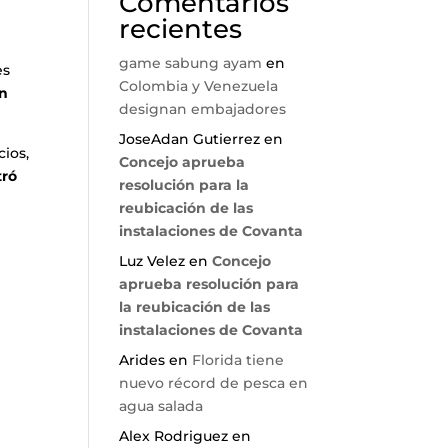
Comentarios
recientes
game sabung ayam
en
es
Colombia y Venezuela
on
designan embajadores
JoseAdan Gutierrez
en
cios,
Concejo aprueba
tró
resolución para la
reubicación de las
instalaciones de Covanta
Luz Velez
en
Concejo
aprueba resolución para
la reubicación de las
instalaciones de Covanta
Arides
en
Florida tiene
nuevo récord de pesca en
agua salada
Alex Rodriguez
en