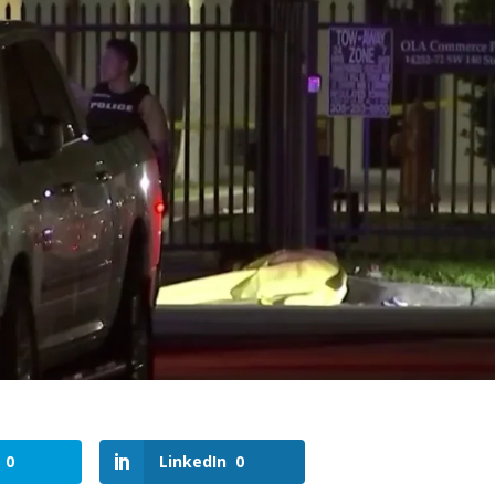
0
LinkedIn
0