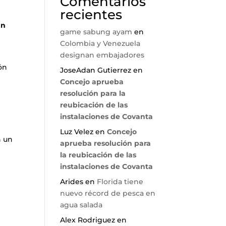
Comentarios
recientes
un
game sabung ayam
en
Colombia y Venezuela
designan embajadores
ón
JoseAdan Gutierrez
en
Concejo aprueba
resolución para la
reubicación de las
instalaciones de Covanta
Luz Velez
en
Concejo
n un
aprueba resolución para
la reubicación de las
instalaciones de Covanta
Arides
en
Florida tiene
nuevo récord de pesca en
agua salada
Alex Rodriguez
en