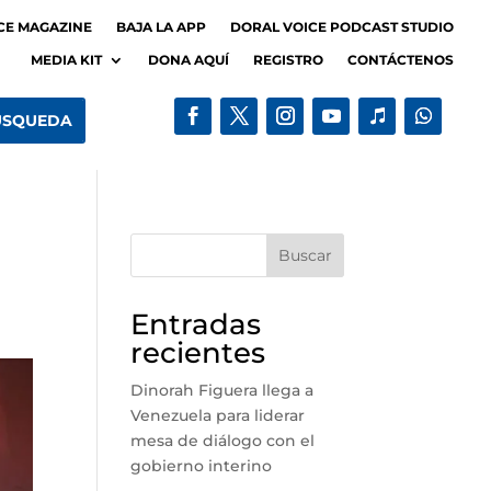
CE MAGAZINE
BAJA LA APP
DORAL VOICE PODCAST STUDIO
MEDIA KIT
DONA AQUÍ
REGISTRO
CONTÁCTENOS
Buscar
Entradas
recientes
Dinorah Figuera llega a
Venezuela para liderar
mesa de diálogo con el
gobierno interino