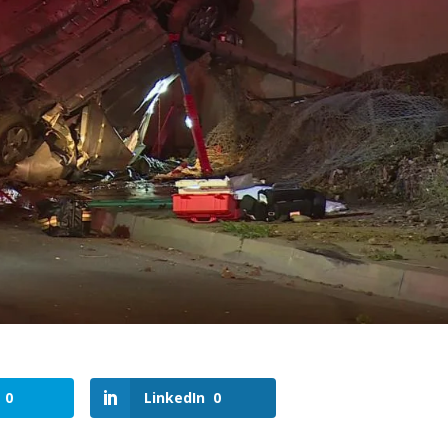
0
LinkedIn
0