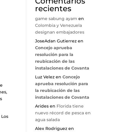
Comentarios
recientes
game sabung ayam
en
Colombia y Venezuela
designan embajadores
JoseAdan Gutierrez
en
e
Concejo aprueba
resolución para la
reubicación de las
instalaciones de Covanta
Luz Velez
en
Concejo
aprueba resolución para
de
la reubicación de las
nes,
instalaciones de Covanta
as
Arides
en
Florida tiene
nuevo récord de pesca en
 Los
agua salada
Alex Rodriguez
en