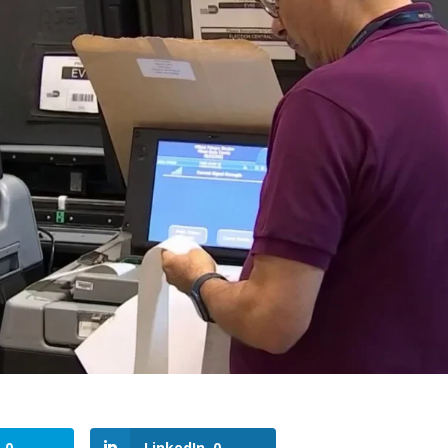
0
LinkedIn
0